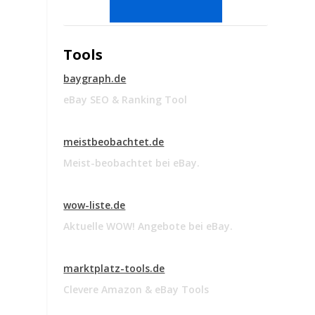
Tools
baygraph.de
eBay SEO & Ranking Tool
meistbeobachtet.de
Meist-beobachtet bei eBay.
wow-liste.de
Aktuelle WOW! Angebote bei eBay.
marktplatz-tools.de
Clevere Amazon & eBay Tools