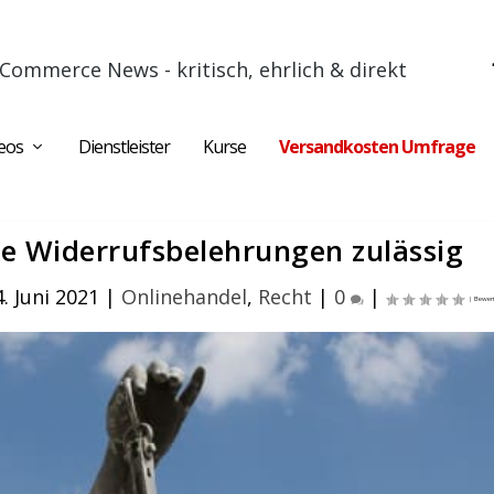
Commerce News - kritisch, ehrlich & direkt
eos
Dienstleister
Kurse
Versandkosten Umfrage
che Widerrufsbelehrungen zulässig
. Juni 2021
|
Onlinehandel
,
Recht
|
0
|