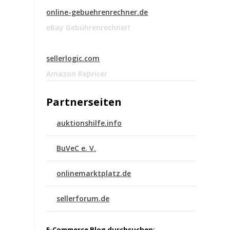
online-gebuehrenrechner.de
eBay Gebührenrechner!
sellerlogic.com
Amazon Repricer
Partnerseiten
auktionshilfe.info
BuVeC e. V.
onlinemarktplatz.de
sellerforum.de
n
E-Commerce Blog durchsuchen: