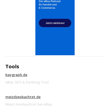
Tools
baygraph.de
eBay SEO & Ranking Tool
meistbeobachtet.de
Meist-beobachtet bei eBay.