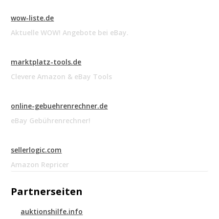
wow-liste.de
Aktuelle WOW! Angebote bei eBay.
marktplatz-tools.de
Clevere Amazon & eBay Tools
online-gebuehrenrechner.de
eBay Gebührenrechner!
sellerlogic.com
Amazon Repricer
Partnerseiten
auktionshilfe.info