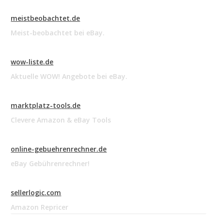
meistbeobachtet.de
Meist-beobachtet bei eBay.
wow-liste.de
Aktuelle WOW! Angebote bei eBay.
marktplatz-tools.de
Clevere Amazon & eBay Tools
online-gebuehrenrechner.de
eBay Gebührenrechner!
sellerlogic.com
Amazon Repricer