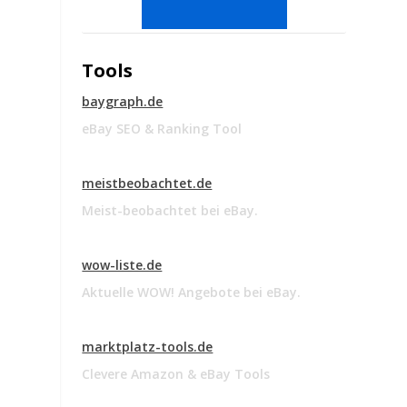
Tools
baygraph.de
eBay SEO & Ranking Tool
meistbeobachtet.de
Meist-beobachtet bei eBay.
wow-liste.de
Aktuelle WOW! Angebote bei eBay.
marktplatz-tools.de
Clevere Amazon & eBay Tools