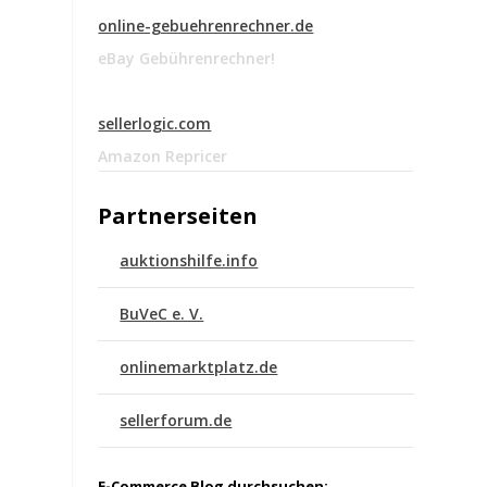
online-gebuehrenrechner.de
eBay Gebührenrechner!
sellerlogic.com
Amazon Repricer
Partnerseiten
auktionshilfe.info
BuVeC e. V.
onlinemarktplatz.de
t
sellerforum.de
E-Commerce Blog durchsuchen: