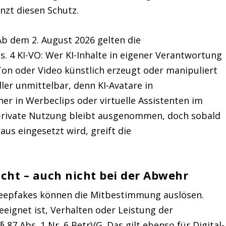
nzt diesen Schutz.
b dem 2. August 2026 gelten die
s. 4 KI-VO: Wer KI-Inhalte in eigener Verantwortung
 Ton oder Video künstlich erzeugt oder manipuliert
ler unmittelbar, denn KI-Avatare in
er in Werbeclips oder virtuelle Assistenten im
 private Nutzung bleibt ausgenommen, doch sobald
us eingesetzt wird, greift die
icht – auch nicht bei der Abwehr
eepfakes können die Mitbestimmung auslösen.
eeignet ist, Verhalten oder Leistung der
 87 Abs. 1 Nr. 6 BetrVG. Das gilt ebenso für Digital-