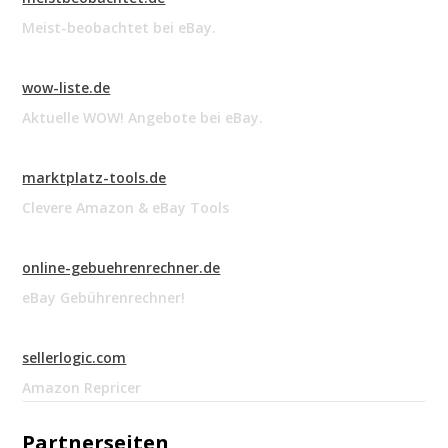
Meist-beobachtet bei eBay.
wow-liste.de
Aktuelle WOW! Angebote bei eBay.
marktplatz-tools.de
Clevere Amazon & eBay Tools
online-gebuehrenrechner.de
eBay Gebührenrechner!
sellerlogic.com
Amazon Repricer
Partnerseiten