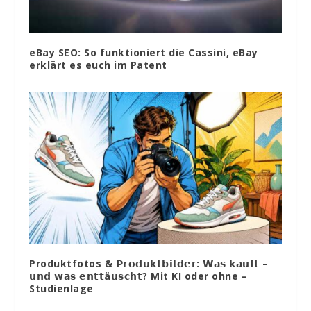
eBay SEO: So funktioniert die Cassini, eBay
erklärt es euch im Patent
Produktfotos & 𝗣𝗿𝗼𝗱𝘂𝗸𝘁𝗯𝗶𝗹𝗱𝗲𝗿: 𝗪𝗮𝘀 𝗸𝗮𝘂𝗳𝘁 –
𝘂𝗻𝗱 𝘄𝗮𝘀 𝗲𝗻𝘁𝘁ä𝘂𝘀𝗰𝗵𝘁? Mit KI oder ohne –
Studienlage