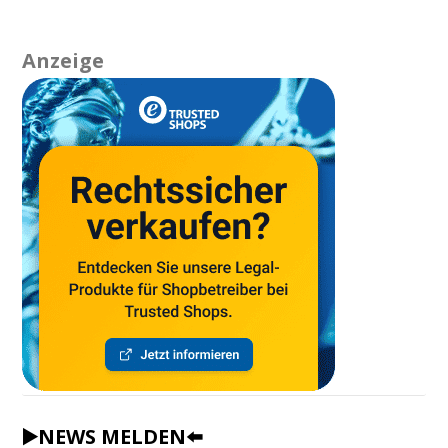
Anzeige
▶️NEWS MELDEN⬅️