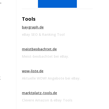
-
Tools
baygraph.de
eBay SEO & Ranking Tool
meistbeobachtet.de
Meist-beobachtet bei eBay.
wow-liste.de
g
Aktuelle WOW! Angebote bei eBay.
marktplatz-tools.de
Clevere Amazon & eBay Tools