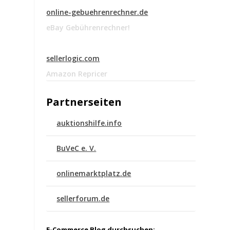
online-gebuehrenrechner.de
eBay Gebührenrechner!
sellerlogic.com
Amazon Repricer
Partnerseiten
auktionshilfe.info
BuVeC e. V.
onlinemarktplatz.de
sellerforum.de
E-Commerce Blog durchsuchen: