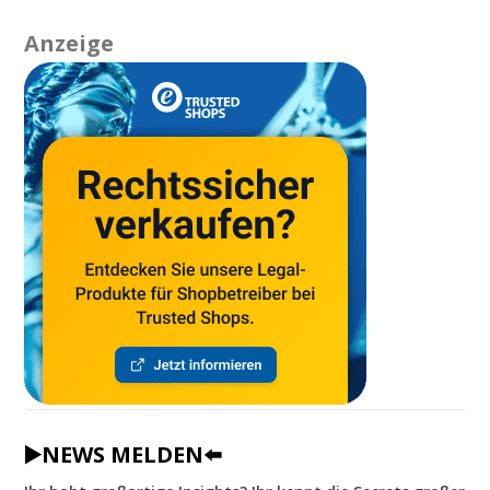
Anzeige
▶️NEWS MELDEN⬅️