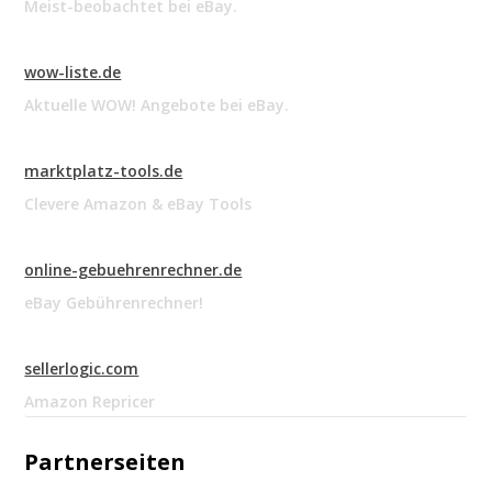
Meist-beobachtet bei eBay.
wow-liste.de
Aktuelle WOW! Angebote bei eBay.
marktplatz-tools.de
Clevere Amazon & eBay Tools
online-gebuehrenrechner.de
eBay Gebührenrechner!
sellerlogic.com
Amazon Repricer
Partnerseiten