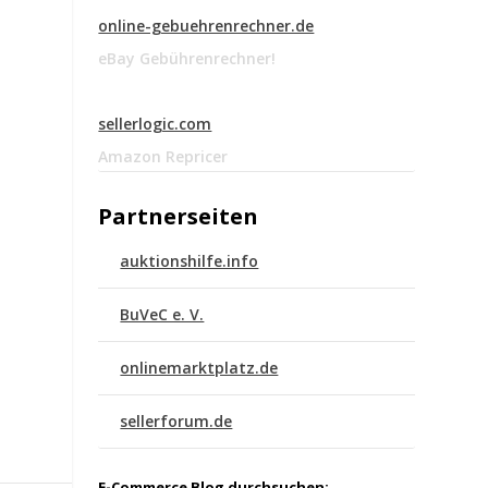
online-gebuehrenrechner.de
eBay Gebührenrechner!
sellerlogic.com
Amazon Repricer
Partnerseiten
auktionshilfe.info
BuVeC e. V.
onlinemarktplatz.de
sellerforum.de
E-Commerce Blog durchsuchen: