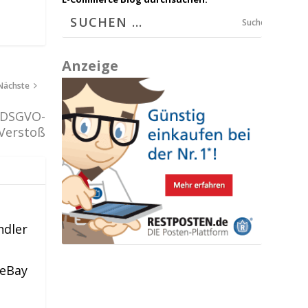
Suchen
Anzeige
Nächste
n DSGVO-
Verstoß
ndler
 eBay