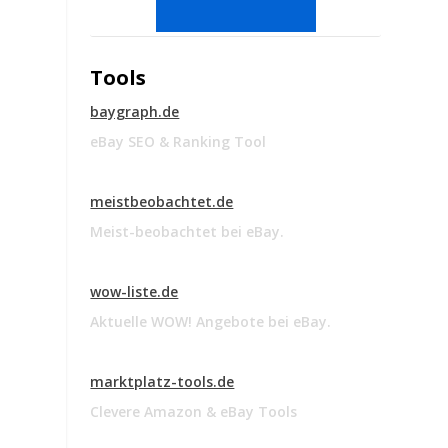
Tools
baygraph.de
eBay SEO & Ranking Tool
meistbeobachtet.de
Meist-beobachtet bei eBay.
wow-liste.de
Aktuelle WOW! Angebote bei eBay.
marktplatz-tools.de
Clevere Amazon & eBay Tools