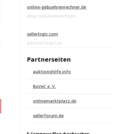
online-gebuehrenrechner.de
eBay Gebührenrechner!
sellerlogic.com
Amazon Repricer
Partnerseiten
auktionshilfe.info
BuVeC e. V.
onlinemarktplatz.de
sellerforum.de
E-Commerce Blog durchsuchen: