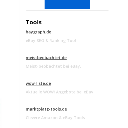
Tools
baygraph.de
eBay SEO & Ranking Tool
meistbeobachtet.de
Meist-beobachtet bei eBay.
wow-liste.de
Aktuelle WOW! Angebote bei eBay.
marktplatz-tools.de
Clevere Amazon & eBay Tools