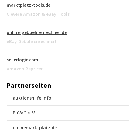
marktplatz-tools.de
Clevere Amazon & eBay Tools
online-gebuehrenrechner.de
eBay Gebührenrechner!
sellerlogic.com
Amazon Repricer
Partnerseiten
auktionshilfe.info
BuVeC e. V.
onlinemarktplatz.de