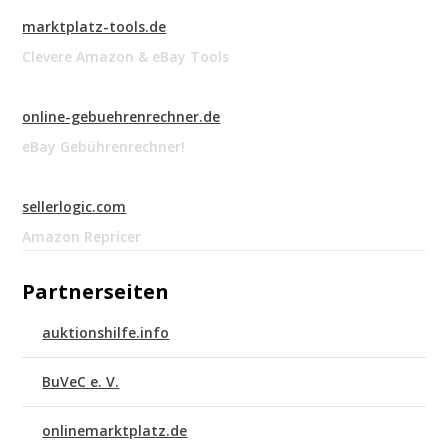
marktplatz-tools.de
Clevere Amazon & eBay Tools
online-gebuehrenrechner.de
eBay Gebührenrechner!
sellerlogic.com
Amazon Repricer
Partnerseiten
auktionshilfe.info
BuVeC e. V.
onlinemarktplatz.de