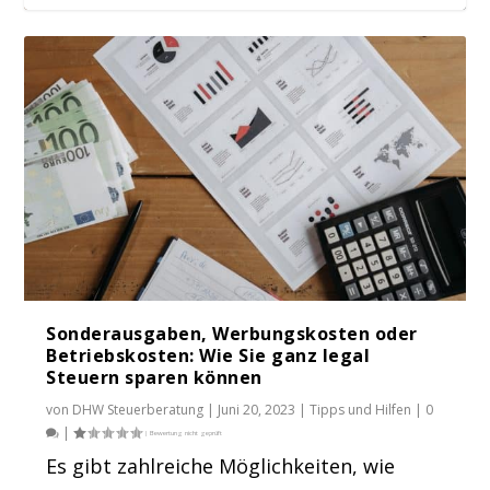
Mehr Netto für den Urlaub: Wann
Erholungsbeihilfen...
Sonderausgaben, Werbungskosten oder
Betriebskosten: Wie Sie ganz legal
Steuern sparen können
von
DHW Steuerberatung
|
Juni 20, 2023
|
Tipps und Hilfen
|
0
|
Es gibt zahlreiche Möglichkeiten, wie