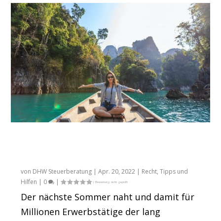
Mehr Netto für den Urlaub: Wann
Erholungsbeihilfen das bessere
Urlaubsgeld sein können
von
DHW Steuerberatung
|
Apr. 20, 2022
|
Recht
,
Tipps und
Hilfen
|
0
|
Der nächste Sommer naht und damit für
Millionen Erwerbstätige der lang