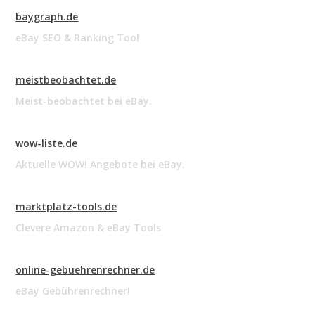
baygraph.de
eBay SEO & Ranking Tool
meistbeobachtet.de
Meist-beobachtet bei eBay.
wow-liste.de
Aktuelle WOW! Angebote bei eBay.
marktplatz-tools.de
Clevere Amazon & eBay Tools
online-gebuehrenrechner.de
eBay Gebührenrechner!