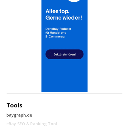
Tools
baygraph.de
eBay SEO & Ranking Tool