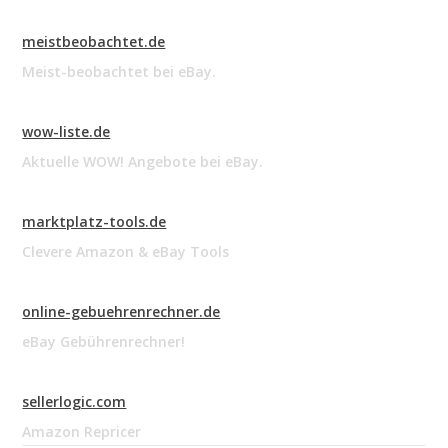
meistbeobachtet.de
Meist-beobachtet bei eBay.
wow-liste.de
Aktuelle WOW! Angebote bei eBay.
marktplatz-tools.de
Clevere Amazon & eBay Tools
online-gebuehrenrechner.de
eBay Gebührenrechner!
sellerlogic.com
Amazon Repricer