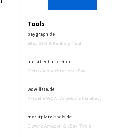
n
Tools
baygraph.de
eBay SEO & Ranking Tool
meistbeobachtet.de
Meist-beobachtet bei eBay.
wow-liste.de
Aktuelle WOW! Angebote bei eBay.
marktplatz-tools.de
Clevere Amazon & eBay Tools