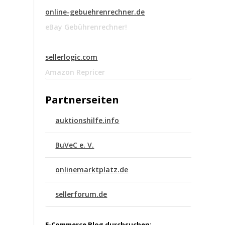
online-gebuehrenrechner.de
eBay Gebührenrechner!
sellerlogic.com
Amazon Repricer
Partnerseiten
auktionshilfe.info
BuVeC e. V.
onlinemarktplatz.de
sellerforum.de
E-Commerce Blog durchsuchen: