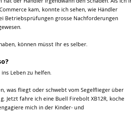
 hat der Händler irgendwann den Schaden. Als ich i
ommerce kam, konnte ich sehen, wie Händler
bei Betriebsprüfungen grosse Nachforderungen
gewesen.
haben, können müsst Ihr es selber.
so?
ins Leben zu helfen.
egen, was fliegt oder schwebt vom Segelflieger über
g. Jetzt fahre ich eine Buell Firebolt XB12R, koche
 engagiere mich in der Kinder- und