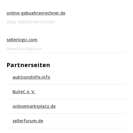
online-gebuehrenrechner.de
eBay Gebührenrechner!
sellerlogic.com
Amazon Repricer
Partnerseiten
auktionshilfe.info
BuVeC e. V.
onlinemarktplatz.de
sellerforum.de