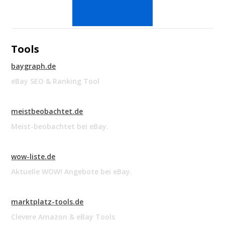
Tools
baygraph.de
eBay SEO & Ranking Tool
meistbeobachtet.de
Meist-beobachtet bei eBay.
wow-liste.de
Aktuelle WOW! Angebote bei eBay.
marktplatz-tools.de
Clevere Amazon & eBay Tools