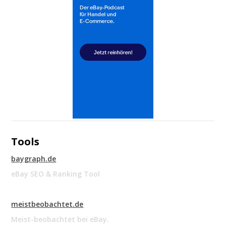
Tools
baygraph.de
eBay SEO & Ranking Tool
meistbeobachtet.de
Meist-beobachtet bei eBay.