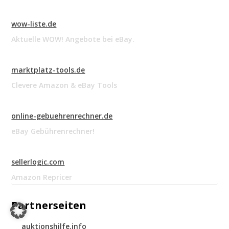
wow-liste.de
Aktuelle WOW! Angebote bei eBay.
marktplatz-tools.de
Clevere Amazon & eBay Tools
online-gebuehrenrechner.de
eBay Gebührenrechner!
sellerlogic.com
Amazon Repricer
Partnerseiten
auktionshilfe.info