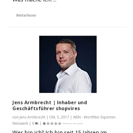
Weiterlesen
Jens Armbrecht | Inhaber und
Geschäftsführer shopvires
von
Jens Armbrecht
|
Okt. 5, 2017
|
WEN - Wortfilter Experten
Netzwerk
|
0
|
Wer bin ich? Ich bin seit 15 Jahren im