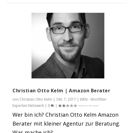
Jens Armbrecht | Inhaber und
Uwe Hamann | Online Marketer und
Whitelist: Diesen e-Commerce-Menschen
Geschäftsführer shopv...
Amazon Optimierer...
solltest du ...
Christian Otto Kelm | Amazon Berater
von
Christian Otto Kelm
|
Okt. 7, 2017
|
WEN - Wortfilter
Experten Netzwerk
|
0
|
Wer bin ich? Christian Otto Kelm Amazon
Berater mit kleiner Agentur zur Beratung.
Was mache ich?...