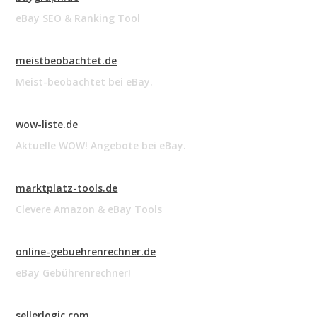
eBay SEO & Ranking Tool
meistbeobachtet.de
Meist-beobachtet bei eBay.
wow-liste.de
Aktuelle WOW! Angebote bei eBay.
marktplatz-tools.de
Clevere Amazon & eBay Tools
online-gebuehrenrechner.de
eBay Gebührenrechner!
sellerlogic.com