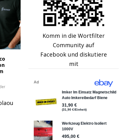
Komm in die Wortfilter
Community auf
Facebook und diskutiere
co
mit
on
um
der
olaou