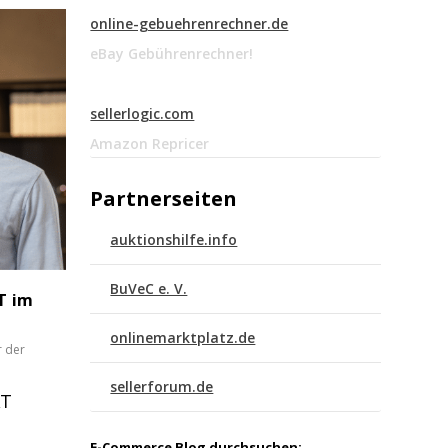
online-gebuehrenrechner.de
eBay Gebührenrechner!
sellerlogic.com
Amazon Repricer
Partnerseiten
auktionshilfe.info
BuVeC e. V.
T im
onlinemarktplatz.de
 der
sellerforum.de
AT
E-Commerce Blog durchsuchen: