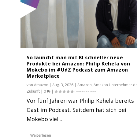
So launcht man mit KI schneller neue
Produkte bei Amazon: Philip Kehela von
Mokebo im #UdZ Podcast zum Amazon
Marketplace
von
Amazon
|
Aug. 3, 2026
|
Amazon
,
Amazon Unternehmer d
Zukunft
|
0
|
Vor fünf Jahren war Philip Kehela bereits
Von 2,5 auf 6 Millionen Euro Umsa
Wie Du Deine Amazon Listings opt
“Amazon ist total ehrlich“: Fabian
Was Amazon Verkaufspartner in C
Warum nicht jedes Produkt auf Am
Gast im Podcast. Seitdem hat sich bei
Gepostet von
Gepostet von
Gepostet von
Gepostet von
Gepostet von
Amazon
Amazon
Amazon
Amazon
Amazon
|
|
|
|
|
Juli 20, 2026
Juli 6, 2026
Juni 22, 2026
Juni 8, 2026
Juni 2, 2026
|
|
|
|
|
Amazon
Amazon
Amazon
Amazon
Amazon
,
,
,
Amazon Unterne
,
Amazon Untern
Amazon Untern
,
Amazon Untern
Amazon Unter
Mokebo viel...
Weiterlesen