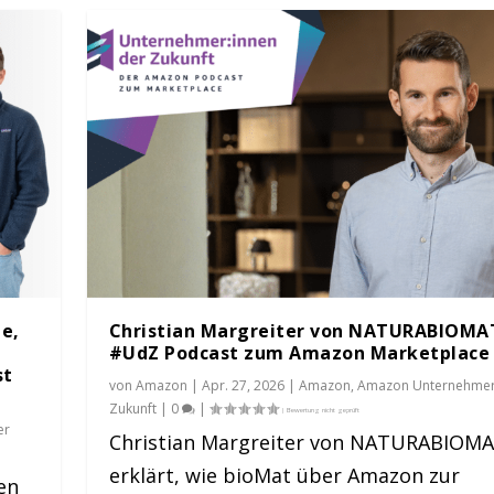
de,
Christian Margreiter von NATURABIOMA
#UdZ Podcast zum Amazon Marketplace
st
von
Amazon
|
Apr. 27, 2026
|
Amazon
,
Amazon Unternehmer
Zukunft
|
0
|
er
Christian Margreiter von NATURABIOM
erklärt, wie bioMat über Amazon zur
en