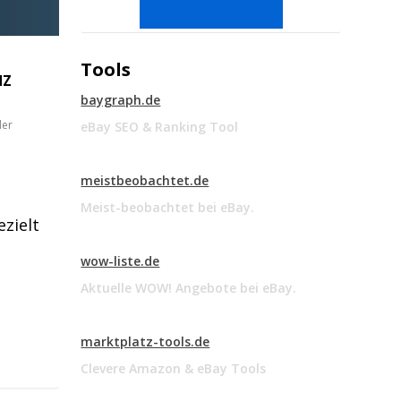
Tools
dZ
baygraph.de
der
eBay SEO & Ranking Tool
meistbeobachtet.de
Meist-beobachtet bei eBay.
ezielt
wow-liste.de
Aktuelle WOW! Angebote bei eBay.
marktplatz-tools.de
Clevere Amazon & eBay Tools