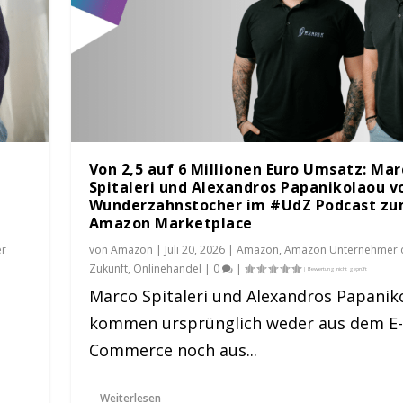
Von 2,5 auf 6 Millionen Euro Umsatz: Mar
Spitaleri und Alexandros Papanikolaou v
Wunderzahnstocher im #UdZ Podcast z
Amazon Marketplace
er
von
Amazon
|
Juli 20, 2026
|
Amazon
,
Amazon Unternehmer 
Zukunft
,
Onlinehandel
|
0
|
Marco Spitaleri und Alexandros Papanik
tz: Marco Spitale...
imierst: Anke Nagl...
 Winter vo...
hina lernen können:...
azon gehört: Jan S...
kommen ursprünglich weder aus dem E-
hmer der Zukunft
ehmer der Zukunft
ehmer der Zukunft
ehmer der Zukunft
nehmer der Zukunft
|
|
|
,
|
Onlinehandel
0
0
0
0
|
|
|
|
|
0
|
Commerce noch aus...
Weiterlesen