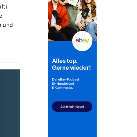
lti-
e
n und