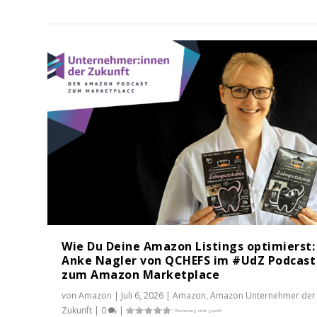
Wie Du Deine Amazon Listings optimierst:
Anke Nagler von QCHEFS im #UdZ Podcast
zum Amazon Marketplace
von
Amazon
|
Juli 6, 2026
|
Amazon
,
Amazon Unternehmer der
Zukunft
|
0
|