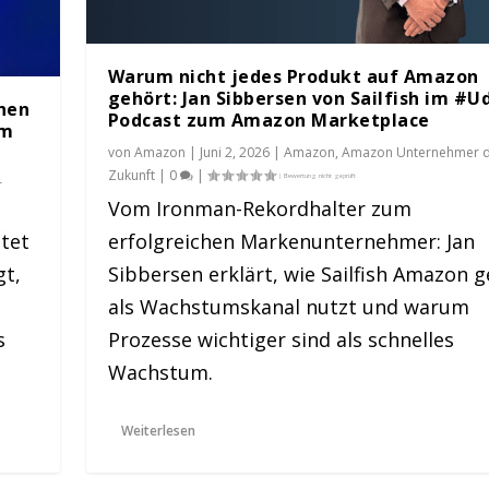
Warum nicht jedes Produkt auf Amazon
gehört: Jan Sibbersen von Sailfish im #U
nen
Podcast zum Amazon Marketplace
um
von
Amazon
|
Juni 2, 2026
|
Amazon
,
Amazon Unternehmer 
Zukunft
|
0
|
r
Vom Ironman-Rekordhalter zum
tet
erfolgreichen Markenunternehmer: Jan
gt,
Sibbersen erklärt, wie Sailfish Amazon g
I
als Wachstumskanal nutzt und warum
s
Prozesse wichtiger sind als schnelles
Wachstum.
Weiterlesen