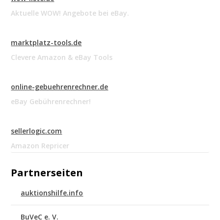
Aktuelle WOW! Angebote bei eBay.
marktplatz-tools.de
Clevere Amazon & eBay Tools
online-gebuehrenrechner.de
eBay Gebührenrechner!
sellerlogic.com
Amazon Repricer
Partnerseiten
auktionshilfe.info
BuVeC e. V.