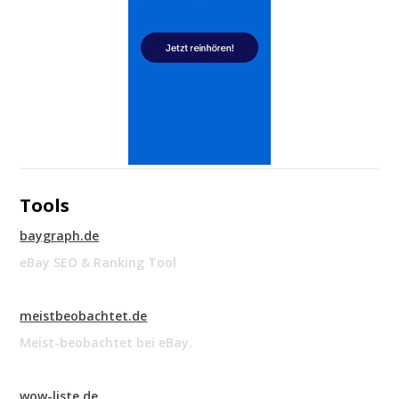
Tools
baygraph.de
eBay SEO & Ranking Tool
meistbeobachtet.de
Meist-beobachtet bei eBay.
wow-liste.de