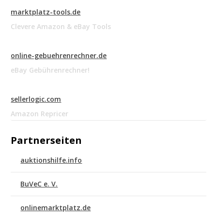
marktplatz-tools.de
Clevere Amazon & eBay Tools
online-gebuehrenrechner.de
eBay Gebührenrechner!
sellerlogic.com
Amazon Repricer
Partnerseiten
auktionshilfe.info
BuVeC e. V.
onlinemarktplatz.de