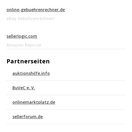
online-gebuehrenrechner.de
eBay Gebührenrechner!
sellerlogic.com
Amazon Repricer
Partnerseiten
auktionshilfe.info
BuVeC e. V.
onlinemarktplatz.de
sellerforum.de