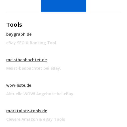
Tools
baygraph.de
eBay SEO & Ranking Tool
meistbeobachtet.de
Meist-beobachtet bei eBay.
wow-liste.de
Aktuelle WOW! Angebote bei eBay.
marktplatz-tools.de
Clevere Amazon & eBay Tools