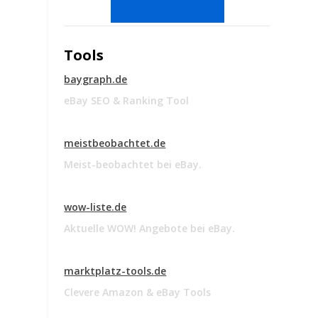
Tools
baygraph.de
eBay SEO & Ranking Tool
meistbeobachtet.de
Meist-beobachtet bei eBay.
wow-liste.de
Aktuelle WOW! Angebote bei eBay.
marktplatz-tools.de
Clevere Amazon & eBay Tools