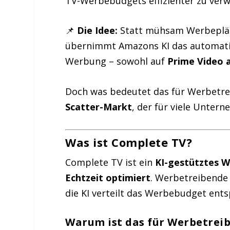
TV-Werbebudgets effizienter zu verw
📌
Die Idee:
Statt mühsam Werbeplätz
übernimmt Amazons KI das automat
Werbung – sowohl auf
Prime Video 
Doch was bedeutet das für Werbetre
Scatter-Markt
, der für viele Untern
Was ist Complete TV?
Complete TV ist ein
KI-gestütztes 
Echtzeit optimiert
. Werbetreibende
die KI verteilt das Werbebudget ent
Warum ist das für Werbetrei