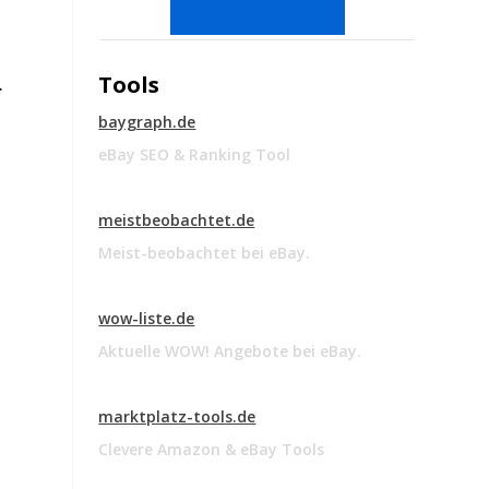
Tools
.
baygraph.de
eBay SEO & Ranking Tool
meistbeobachtet.de
Meist-beobachtet bei eBay.
wow-liste.de
n
Aktuelle WOW! Angebote bei eBay.
marktplatz-tools.de
Clevere Amazon & eBay Tools