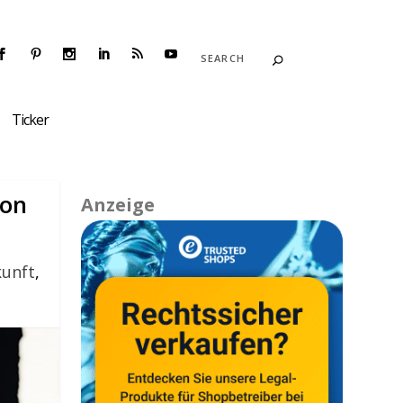
Ticker
zon
Anzeige
unft
,