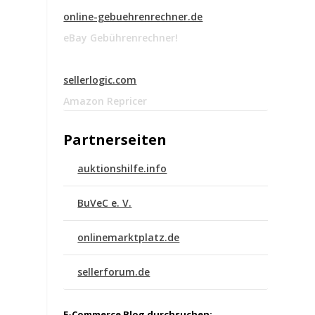
u
online-gebuehrenrechner.de
eBay Gebührenrechner!
sellerlogic.com
Amazon Repricer
Partnerseiten
auktionshilfe.info
n
BuVeC e. V.
onlinemarktplatz.de
sellerforum.de
E-Commerce Blog durchsuchen: