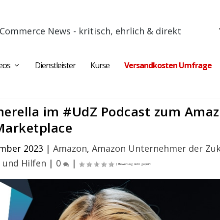
Commerce News - kritisch, ehrlich & direkt
eos
Dienstleister
Kurse
Versandkosten Umfrage
omerella im #UdZ Podcast zum Ama
Marketplace
ember 2023
|
Amazon
,
Amazon Unternehmer der Zuk
 und Hilfen
|
0
|