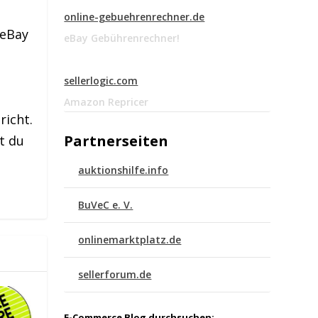
online-gebuehrenrechner.de
 eBay
eBay Gebührenrechner!
sellerlogic.com
Amazon Repricer
richt.
Partnerseiten
t du
auktionshilfe.info
BuVeC e. V.
onlinemarktplatz.de
sellerforum.de
E-Commerce Blog durchsuchen: