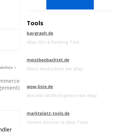
Tools
baygraph.de
eBay SEO & Ranking Tool
meistbeobachtet.de
Nächste
Meist-beobachtet bei eBay.
ommerce
wow-liste.de
gement)
Aktuelle WOW! Angebote bei eBay.
marktplatz-tools.de
Clevere Amazon & eBay Tools
ndler