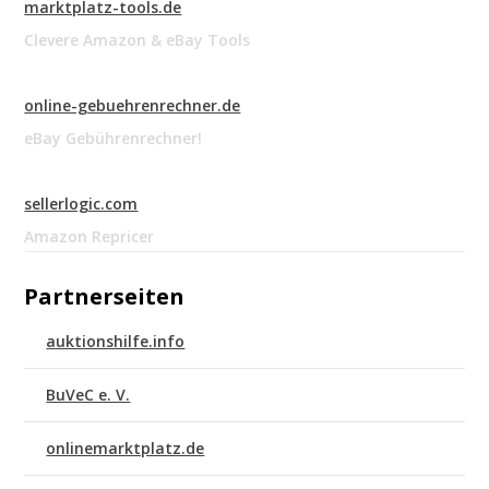
marktplatz-tools.de
Clevere Amazon & eBay Tools
online-gebuehrenrechner.de
eBay Gebührenrechner!
sellerlogic.com
Amazon Repricer
Partnerseiten
auktionshilfe.info
BuVeC e. V.
onlinemarktplatz.de