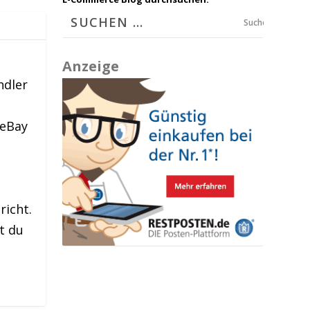
Suchen
Anzeige
ndler
 eBay
richt.
t du