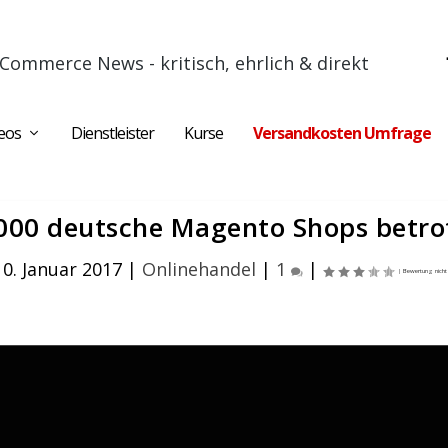
Commerce News - kritisch, ehrlich & direkt
eos
Dienstleister
Kurse
Versandkosten Umfrage
000 deutsche Magento Shops betro
10. Januar 2017
|
Onlinehandel
|
1
|