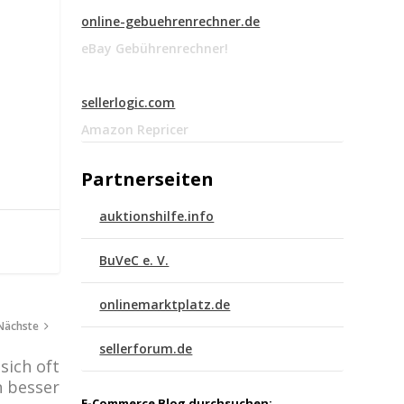
online-gebuehrenrechner.de
eBay Gebührenrechner!
sellerlogic.com
Amazon Repricer
Partnerseiten
auktionshilfe.info
BuVeC e. V.
onlinemarktplatz.de
Nächste
sellerforum.de
sich oft
n besser
E-Commerce Blog durchsuchen: