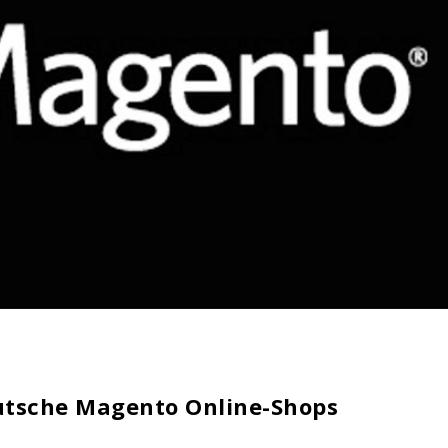
eutsche Magento
Online
-Shops