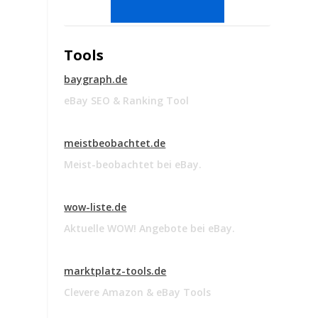
Tools
d
baygraph.de
eBay SEO & Ranking Tool
meistbeobachtet.de
Meist-beobachtet bei eBay.
wow-liste.de
Aktuelle WOW! Angebote bei eBay.
marktplatz-tools.de
Clevere Amazon & eBay Tools