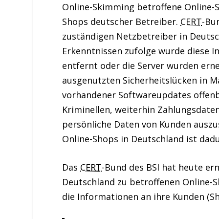
Online-Skimming
betroffene
Online
-
Shops
deutscher Betreiber.
CERT
-Bu
zuständigen Netzbetreiber in Deuts
Erkenntnissen zufolge wurde diese In
entfernt oder die
Server
wurden erneu
ausgenutzten Sicherheitslücken in 
vorhandener
Softwareupdates
offenb
Kriminellen, weiterhin Zahlungsdate
persönliche Daten von Kunden auszus
Online
-Shops
in Deutschland ist dad
Das
CERT
-Bund des BSI hat heute ern
Deutschland zu betroffenen
Online
-
die Informationen an ihre Kunden (Sh