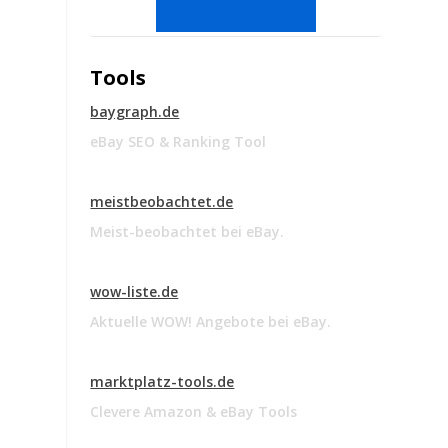
Tools
baygraph.de
eBay SEO & Ranking Tool
meistbeobachtet.de
Meist-beobachtet bei eBay.
wow-liste.de
Aktuelle WOW! Angebote bei eBay.
marktplatz-tools.de
Clevere Amazon & eBay Tools