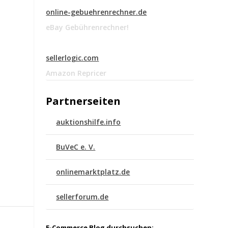
online-gebuehrenrechner.de
eBay Gebührenrechner!
sellerlogic.com
Amazon Repricer
Partnerseiten
auktionshilfe.info
BuVeC e. V.
onlinemarktplatz.de
sellerforum.de
E-Commerce Blog durchsuchen: