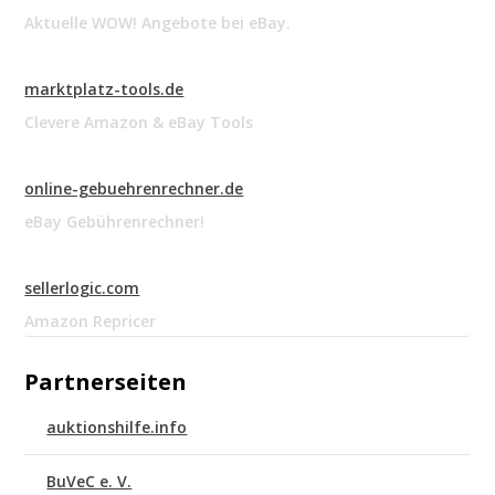
Aktuelle WOW! Angebote bei eBay.
marktplatz-tools.de
Clevere Amazon & eBay Tools
online-gebuehrenrechner.de
eBay Gebührenrechner!
sellerlogic.com
Amazon Repricer
Partnerseiten
auktionshilfe.info
BuVeC e. V.