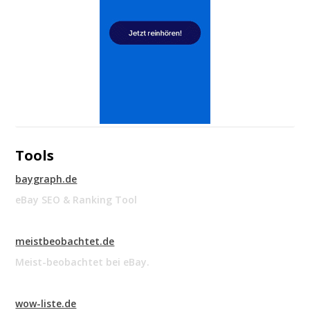
Tools
baygraph.de
eBay SEO & Ranking Tool
meistbeobachtet.de
Meist-beobachtet bei eBay.
wow-liste.de