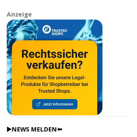
Anzeige
▶️NEWS MELDEN⬅️