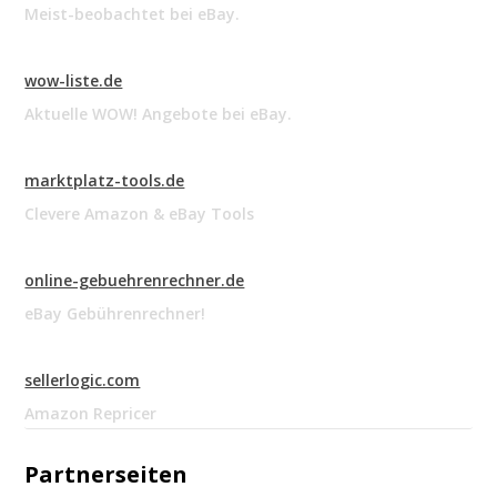
Meist-beobachtet bei eBay.
wow-liste.de
Aktuelle WOW! Angebote bei eBay.
marktplatz-tools.de
Clevere Amazon & eBay Tools
online-gebuehrenrechner.de
eBay Gebührenrechner!
sellerlogic.com
Amazon Repricer
Partnerseiten