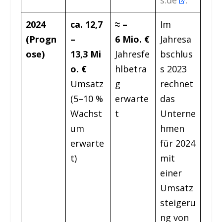
s.de
.
2024
ca. 12,7
≈ –
Im
(Progn
–
6 Mio. €
Jahresa
ose)
13,3 Mi
Jahresfe
bschlus
o. €
hlbetra
s 2023
Umsatz
g
rechnet
(5–10 %
erwarte
das
Wachst
t
Unterne
um
hmen
erwarte
für 2024
t)
mit
einer
Umsatz
steigeru
ng von