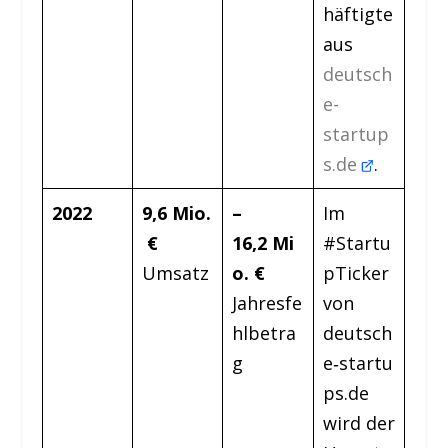
häftigte
aus
deutsch
e-
startup
s.de
.
2022
9,6 Mio.
–
Im
€
16,2 Mi
#Startu
Umsatz
o. €
pTicker
Jahresfe
von
hlbetra
deutsch
g
e‑startu
ps.de
wird der