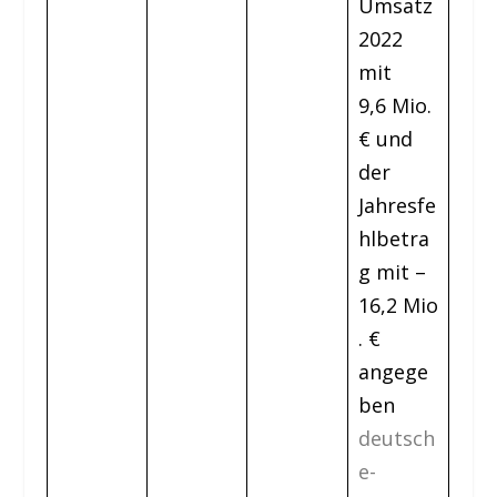
Umsatz
2022
mit
9,6 Mio.
€ und
der
Jahresfe
hlbetra
g mit –
16,2 Mio
. €
angege
ben
deutsch
e-