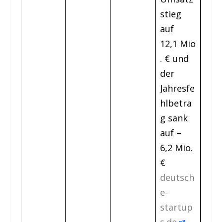
stieg
auf
12,1 Mio
. € und
der
Jahresfe
hlbetra
g sank
auf –
6,2 Mio.
€
deutsch
e-
startup