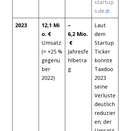
startup
s.de
.
2023
12,1 Mi
–
Laut
o. €
6,2 Mio.
dem
Umsatz
€
Startup
(≈ +25 %
Jahresfe
Ticker
gegenü
hlbetra
konnte
ber
g
Taxdoo
2022)
2023
seine
Verluste
deutlich
reduzier
en; der
Umsatz