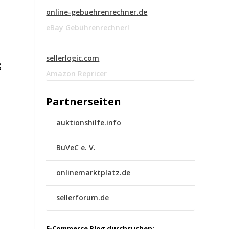
online-gebuehrenrechner.de
eBay Gebührenrechner!
sellerlogic.com
g
Amazon Repricer
Partnerseiten
auktionshilfe.info
BuVeC e. V.
onlinemarktplatz.de
sellerforum.de
E-Commerce Blog durchsuchen: