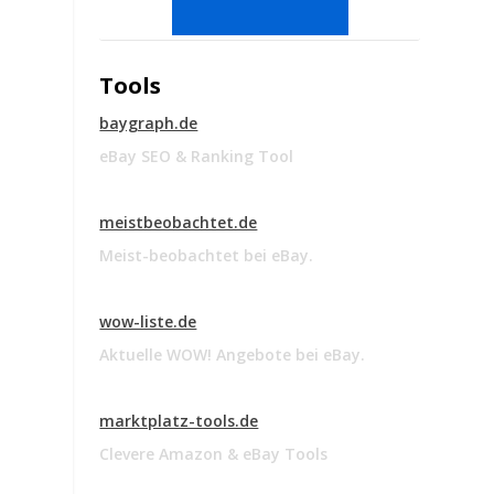
Tools
baygraph.de
eBay SEO & Ranking Tool
meistbeobachtet.de
Meist-beobachtet bei eBay.
wow-liste.de
Aktuelle WOW! Angebote bei eBay.
marktplatz-tools.de
Clevere Amazon & eBay Tools