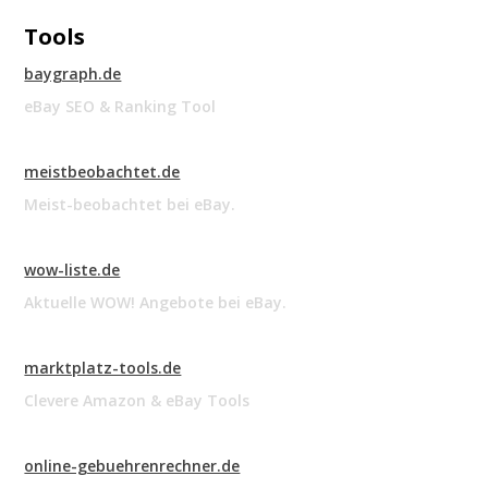
Tools
baygraph.de
eBay SEO & Ranking Tool
meistbeobachtet.de
Meist-beobachtet bei eBay.
wow-liste.de
Aktuelle WOW! Angebote bei eBay.
marktplatz-tools.de
Clevere Amazon & eBay Tools
online-gebuehrenrechner.de