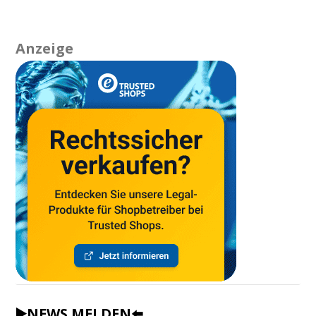
Anzeige
▶️NEWS MELDEN⬅️