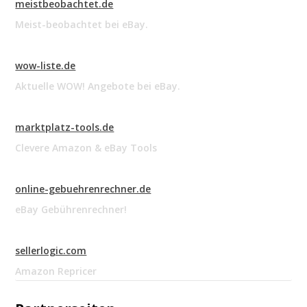
meistbeobachtet.de
Meist-beobachtet bei eBay.
wow-liste.de
Aktuelle WOW! Angebote bei eBay.
marktplatz-tools.de
Clevere Amazon & eBay Tools
online-gebuehrenrechner.de
eBay Gebührenrechner!
sellerlogic.com
Amazon Repricer