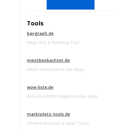
Tools
baygraph.de
eBay SEO & Ranking Tool
meistbeobachtet.de
Meist-beobachtet bei eBay.
wow-liste.de
Aktuelle WOW! Angebote bei eBay.
marktplatz-tools.de
Clevere Amazon & eBay Tools