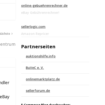
online-gebuehrenrechner.de
eBay Gebührenrechner!
sellerlogic.com
Amazon Repricer
Nächste
zentrum
Partnerseiten
auktionshilfe.info
BuVeC e. V.
onlinemarktplatz.de
ndler
sellerforum.de
 eBay
E-Commerce Blog durchsuchen: