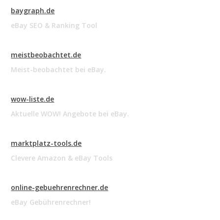
baygraph.de
eBay SEO & Ranking Tool
meistbeobachtet.de
Meist-beobachtet bei eBay.
wow-liste.de
Aktuelle WOW! Angebote bei eBay.
marktplatz-tools.de
Clevere Amazon & eBay Tools
online-gebuehrenrechner.de
eBay Gebührenrechner!