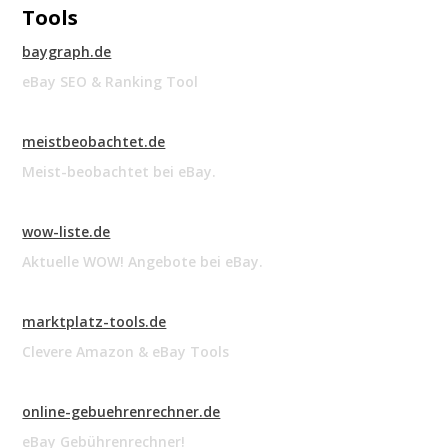
Tools
baygraph.de
eBay SEO & Ranking Tool
meistbeobachtet.de
Meist-beobachtet bei eBay.
wow-liste.de
Aktuelle WOW! Angebote bei eBay.
marktplatz-tools.de
Clevere Amazon & eBay Tools
online-gebuehrenrechner.de
eBay Gebührenrechner!