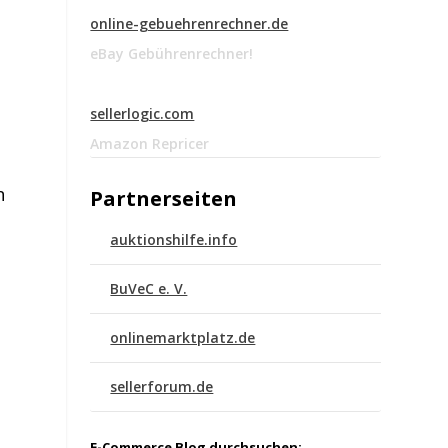
online-gebuehrenrechner.de
eBay Gebührenrechner!
sellerlogic.com
Amazon Repricer
n
Partnerseiten
auktionshilfe.info
BuVeC e. V.
onlinemarktplatz.de
sellerforum.de
E-Commerce Blog durchsuchen: