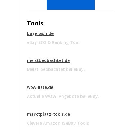
Tools
baygraph.de
eBay SEO & Ranking Tool
meistbeobachtet.de
Meist-beobachtet bei eBay.
wow-liste.de
Aktuelle WOW! Angebote bei eBay.
marktplatz-tools.de
Clevere Amazon & eBay Tools