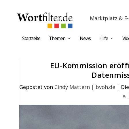
Marktplatz & E-
Startseite
Themen
News
Hilfe
Vid
EU-Kommission eröff
Datenmis
Gepostet von
Cindy Mattern | bvoh.de
|
Di