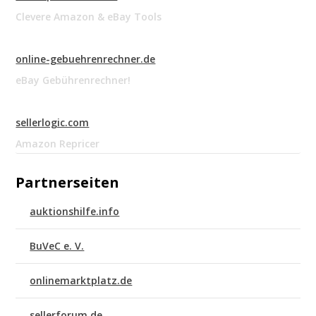
Clevere Amazon & eBay Tools
online-gebuehrenrechner.de
eBay Gebührenrechner!
sellerlogic.com
Amazon Repricer
Partnerseiten
auktionshilfe.info
BuVeC e. V.
onlinemarktplatz.de
sellerforum.de