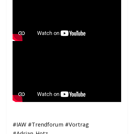
#IAW #Trendforum #Vortrag
#Adrian_Hotz