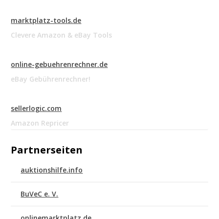
marktplatz-tools.de
Clevere Amazon & eBay Tools
online-gebuehrenrechner.de
eBay Gebührenrechner!
sellerlogic.com
Amazon Repricer
Partnerseiten
auktionshilfe.info
BuVeC e. V.
onlinemarktplatz.de