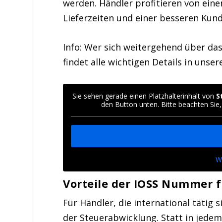
werden. Händler profitieren von ein
Lieferzeiten und einer besseren Kun
Info: Wer sich weitergehend über da
findet alle wichtigen Details in unse
Sie sehen gerade einen Platzhalterinhalt von
S
den Button unten. Bitte beachten Sie
W
Vorteile der IOSS Nummer 
Für Händler, die international tätig s
der
Steuerabwicklung
. Statt in jede