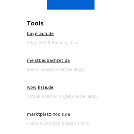
Tools
baygraph.de
eBay SEO & Ranking Tool
meistbeobachtet.de
Meist-beobachtet bei eBay.
wow-liste.de
Aktuelle WOW! Angebote bei eBay.
marktplatz-tools.de
Clevere Amazon & eBay Tools