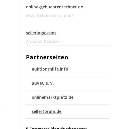
online-gebuehrenrechner.de
eBay Gebührenrechner!
sellerlogic.com
Amazon Repricer
Partnerseiten
auktionshilfe.info
BuVeC e. V.
onlinemarktplatz.de
.
sellerforum.de
E-Commerce Blog durchsuchen: