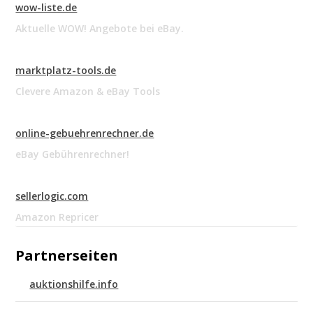
wow-liste.de
Aktuelle WOW! Angebote bei eBay.
marktplatz-tools.de
Clevere Amazon & eBay Tools
online-gebuehrenrechner.de
eBay Gebührenrechner!
sellerlogic.com
Amazon Repricer
Partnerseiten
auktionshilfe.info