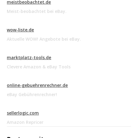
meistbeobachtet.de
Meist-beobachtet bei eBay.
wow-liste.de
Aktuelle WOW! Angebote bei eBay.
marktplatz-tools.de
Clevere Amazon & eBay Tools
online-gebuehrenrechner.de
eBay Gebührenrechner!
sellerlogic.com
Amazon Repricer