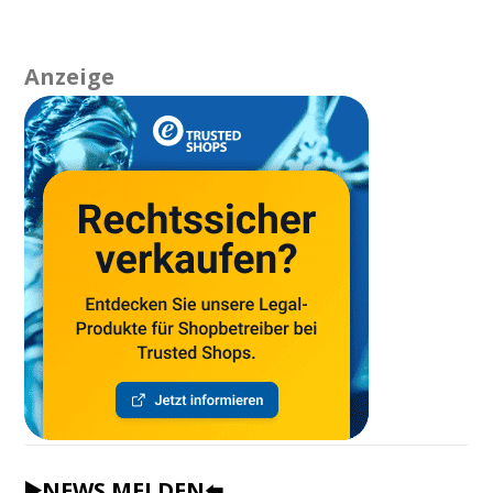
Anzeige
▶️NEWS MELDEN⬅️