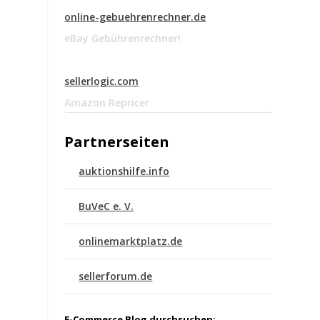
online-gebuehrenrechner.de
eBay Gebührenrechner!
sellerlogic.com
Amazon Repricer
Partnerseiten
auktionshilfe.info
BuVeC e. V.
onlinemarktplatz.de
sellerforum.de
E-Commerce Blog durchsuchen: