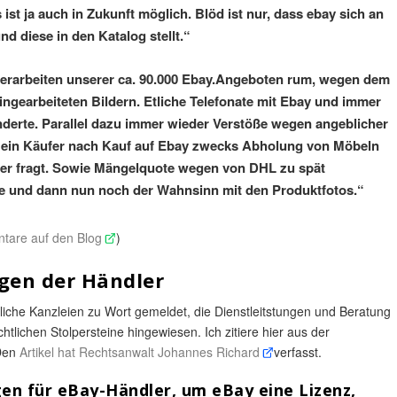
ist ja auch in Zukunft möglich. Blöd ist nur, dass ebay sich an
d diese in den Katalog stellt.“
berarbeiten unserer ca. 90.000 Ebay.Angeboten rum, wegen dem
ingearbeiteten Bildern. Etliche Telefonate mit Ebay und immer
nderte. Parallel dazu immer wieder Verstöße wegen angeblicher
 ein Käufer nach Kauf auf Ebay zwecks Abholung von Möbeln
r fragt. Sowie Mängelquote wegen von DHL zu spät
e und dann nun noch der Wahnsinn mit den Produktfotos.“
tare auf den Blog
)
gen der Händler
liche Kanzleien zu Wort gemeldet, die Dienstleitstungen und Beratung
lichen Stolpersteine hingewiesen. Ich zitiere hier aus der
Den
Artikel hat Rechtsanwalt Johannes Richard
verfasst.
en für eBay-Händler, um eBay eine Lizenz,