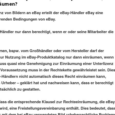
räumen?
z von Bildern an eBay erteilt der eBay-Händler eBay eine
ärenden Bedingungen von eBay.
-Händler nur dann berechtigt, wenn er oder seine Mitarbeiter die
mmen, bspw. vom Großhändler oder vom Hersteller darf der
zur Nutzung im eBay-Produktkatalog nur dann einräumen, wenn
 muss quasi eine Genehmigung zur Einräumung einer Unterlizenz
oraussetzung muss in der Rechtekette gewährleistet sein. Die
-Händlern nicht automatisch dieses Recht einräumen kann,
 Urheber – geklärt hat und nachweisen kann, dass er berechtigt
tsächlich zu gestatten.
ss die entsprechende Klausel zur Rechteeinräumung, die eBay
rd, eine Freistellungsvereinbarung enthält. Dies bedeutet, das
ter mit dem bei eBay verwendeten Bild urheberrechtliche Problem