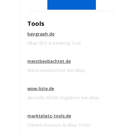
Tools
baygraph.de
eBay SEO & Ranking Tool
meistbeobachtet.de
Meist-beobachtet bei eBay.
wow-liste.de
Aktuelle WOW! Angebote bei eBay.
marktplatz-tools.de
Clevere Amazon & eBay Tools