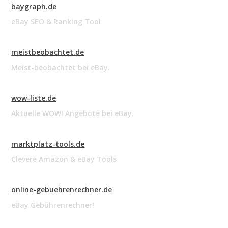
baygraph.de
eBay SEO & Ranking Tool
meistbeobachtet.de
Meist-beobachtet bei eBay.
wow-liste.de
Aktuelle WOW! Angebote bei eBay.
marktplatz-tools.de
Clevere Amazon & eBay Tools
online-gebuehrenrechner.de
eBay Gebührenrechner!