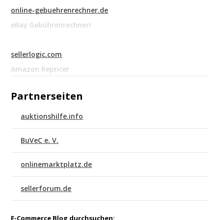
online-gebuehrenrechner.de
eBay Gebührenrechner!
sellerlogic.com
Amazon Repricer
Partnerseiten
auktionshilfe.info
BuVeC e. V.
onlinemarktplatz.de
sellerforum.de
E-Commerce Blog durchsuchen: