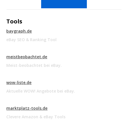
Tools
baygraph.de
eBay SEO & Ranking Tool
meistbeobachtet.de
Meist-beobachtet bei eBay.
wow-liste.de
Aktuelle WOW! Angebote bei eBay.
marktplatz-tools.de
Clevere Amazon & eBay Tools