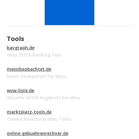
Tools
baygraph.de
eBay SEO & Ranking Tool
meistbeobachtet.de
Meist-beobachtet bei eBay.
wow-liste.de
Aktuelle WOW! Angebote bei eBay.
marktplatz-tools.de
Clevere Amazon & eBay Tools
online-gebuehrenrechner.de