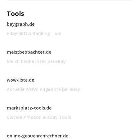
Tools
baygraph.de
eBay SEO & Ranking Tool
meistbeobachtet.de
Meist-beobachtet bei eBay.
wow-liste.de
Aktuelle WOW! Angebote bei eBay.
marktplatz-tools.de
Clevere Amazon & eBay Tools
online-gebuehrenrechner.de