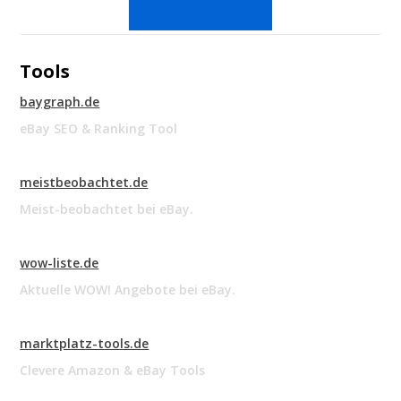
Tools
baygraph.de
eBay SEO & Ranking Tool
meistbeobachtet.de
Meist-beobachtet bei eBay.
wow-liste.de
Aktuelle WOW! Angebote bei eBay.
marktplatz-tools.de
Clevere Amazon & eBay Tools