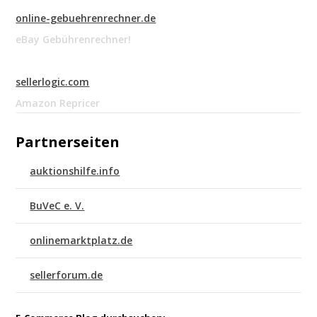
online-gebuehrenrechner.de
eBay Gebührenrechner!
sellerlogic.com
Amazon Repricer
Partnerseiten
auktionshilfe.info
BuVeC e. V.
onlinemarktplatz.de
sellerforum.de