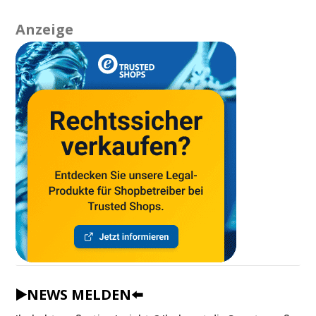
Anzeige
▶️NEWS MELDEN⬅️