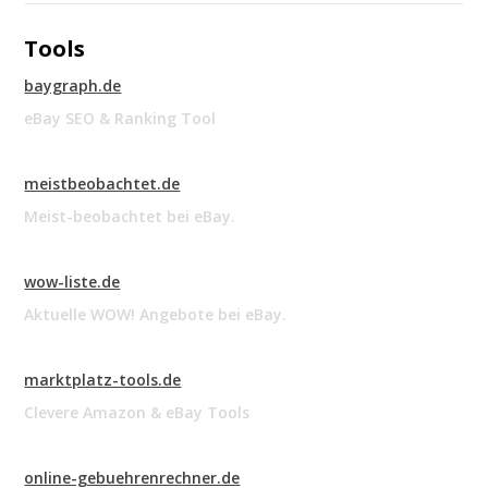
Tools
baygraph.de
eBay SEO & Ranking Tool
meistbeobachtet.de
Meist-beobachtet bei eBay.
wow-liste.de
Aktuelle WOW! Angebote bei eBay.
marktplatz-tools.de
Clevere Amazon & eBay Tools
online-gebuehrenrechner.de