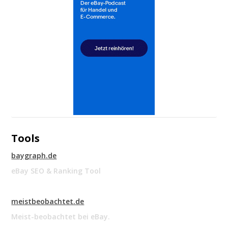
Tools
baygraph.de
eBay SEO & Ranking Tool
meistbeobachtet.de
Meist-beobachtet bei eBay.