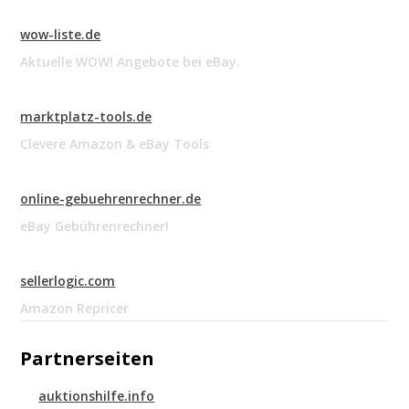
wow-liste.de
Aktuelle WOW! Angebote bei eBay.
marktplatz-tools.de
Clevere Amazon & eBay Tools
online-gebuehrenrechner.de
eBay Gebührenrechner!
sellerlogic.com
Amazon Repricer
Partnerseiten
auktionshilfe.info